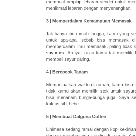
membuat
amplop lebaran
sendiri untuk men
menikmati lebaran dengan menyenangkan.
3 | Memperdalam Kemampuan Memasak
Tak hanya ibu rumah tangga, kamu yang se
untuk apa-apa, sebab bisa memasak di 
memperdalam ilmu memasak, paling tidak 
sayurbox
. Ah iya, kalau kamu tak memiliki
membeli sayur daring.
4 | Bercocok Tanam
Memanfaatkan waktu di rumah, kamu bisa 
tidak kamu akan memiliki stok untuk sayu
bisa menanam bunga-bunga juga. Saya sen
kaktus sih, hehe.
5 | Membuat Dalgona Coffee
Linimasa sedang ramai dengan kopi kekinian
dengan membuatnya sendiri di rumah. Kopi