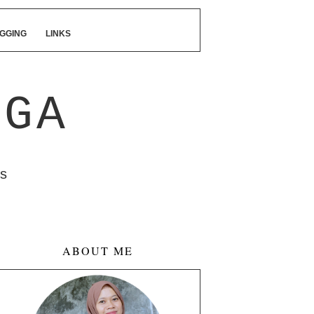
GGING
LINKS
NGA
s
ABOUT ME