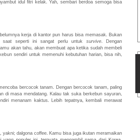
yambut idul fitri kelak. Yah, sembari berdoa semoga bisa
belumnya kerja di kantor pun harus bisa memasak. Bukan
saat seperti ini sangat perlu untuk
survive
. Dengan
kamu akan tahu, akan membuat apa ketika sudah membeli
 kebun sendiri untuk memenuhi kebutuhan harian, bisa nih,
mencoba bercocok tanam. Dengan bercocok tanam, paling
ran di masa mendatang. Kalau tak suka berkebun sayuran,
diri menanam kaktus. Lebih tepatnya, kembali merawat
, yakni; dalgona coffee. Kamu bisa juga ikutan meramaikan
 yang populer ini, ternyata mengambil nama dari Korea.