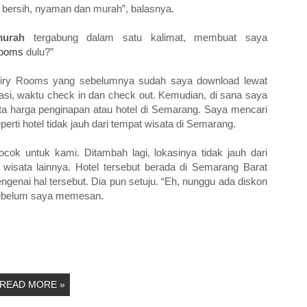
 bersih, nyaman dan murah”, balasnya.
murah
tergabung dalam satu kalimat, membuat saya
Rooms
dulu?”
Airy Rooms yang sebelumnya sudah saya download lewat
si, waktu check in dan check out. Kemudian, di sana saya
rta harga penginapan atau hotel di Semarang. Saya mencari
perti hotel tidak jauh dari tempat wisata di Semarang.
k untuk kami. Ditambah lagi, lokasinya tidak jauh dari
isata lainnya. Hotel tersebut berada di Semarang Barat
enai hal tersebut. Dia pun setuju. “Eh, nunggu ada diskon
sebelum saya memesan.
READ MORE »