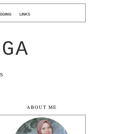
GGING
LINKS
NGA
s
ABOUT ME