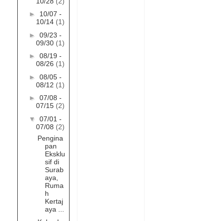
10/28
(2)
►
10/07 -
10/14
(1)
►
09/23 -
09/30
(1)
►
08/19 -
08/26
(1)
►
08/05 -
08/12
(1)
►
07/08 -
07/15
(2)
▼
07/01 -
07/08
(2)
Pengina
pan
Eksklu
sif di
Surab
aya,
Ruma
h
Kertaj
aya ...