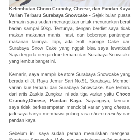
Kelembutan Choco Crunchy, Cheese, dan Pandan Kaya
Varian Terbaru Surabaya Snowcake
- Sejak bulan puasa
kemarin saya sudah menargetkan untuk menurunkan berat
badan sampai 50kg. Tentunya, dengan berdiet saya tidak
makan makanan manis, nasi, dan beberapa pantangan
makanan lainnya. Tapi, ada Soft Sponge Cake dari
Surabaya Snow Cake yang nggak bisa saya lewatkan!
Saya tergoda dengan kue terbaru dari Surabaya Snowcake
yang lembut banget ini.
Kemarin, saya mampir ke store Surabaya Snowcake yang
berada di Jl. Raya Jemur Sari No.91, Surabaya. Membeli
varian kue terbaru dari Surabaya Snowcake. Kue terbaru
dari artis Zaskia Zungkar ini ada tiga varian yaitu
Choco
Crunchy,Cheese, Pandan Kaya.
Sayangnya, kemarin
saya tidak berkesempatan mencicipi varian yang
cheese
,
jadi saya hanya membawa pulang rasa
choco crunchy
dan
pandan kaya.
Sebelum ini, saya sudah pernah menuliskan mengenai
Surabaya Snowcake. Mulai dari pembukaan
outlet
pertama