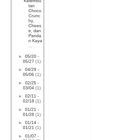
Kelembu
tan
Choco
Crunc
hy,
Chees
e, dan
Panda
n Kaya
...
►
05/20 -
05/27
(1)
►
04/29 -
05/06
(1)
►
02/25 -
03/04
(1)
►
02/11 -
02/18
(1)
►
01/21 -
01/28
(1)
►
01/14 -
01/21
(1)
►
01/07 -