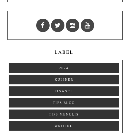
LABEL
2024
KULINER
FINANCE
TIPS BLOG
TIPS MENULIS
WRITING