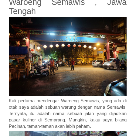
Waroeng Semawis , Jawa
Tengah
Kali pertama mendengar Waroeng Semawis, yang ada di
otak saya adalah sebuah warung dengan nama Semawis.
Ternyata, itu adalah nama sebuah jalan yang dijadikan
pasar kuliner di Semarang. Mungkin, kalau saya bilang
Pecinan, teman-teman akan lebih paham.