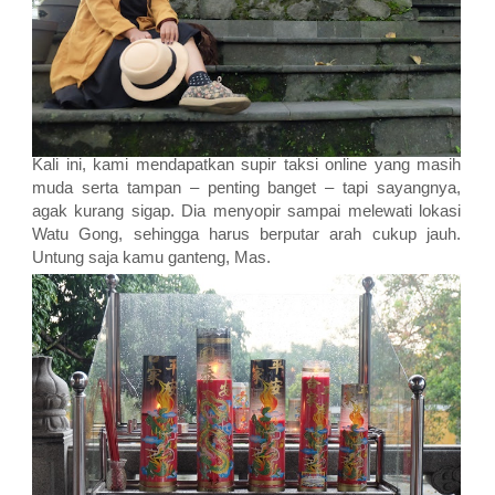
Kali ini, kami mendapatkan supir taksi online yang masih
muda serta tampan – penting banget – tapi sayangnya,
agak kurang sigap. Dia menyopir sampai melewati lokasi
Watu Gong, sehingga harus berputar arah cukup jauh.
Untung saja kamu ganteng, Mas.