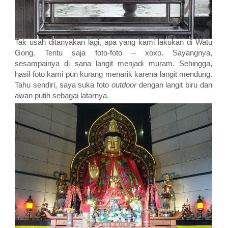
Tak usah ditanyakan lagi, apa yang kami lakukan di Watu
Gong. Tentu saja foto-foto – xoxo. Sayangnya,
sesampainya di sana langit menjadi muram. Sehingga,
hasil foto kami pun kurang menarik karena langit mendung.
Tahu sendiri, saya suka foto
outdoor
dengan langit biru dan
awan putih sebagai latarnya.