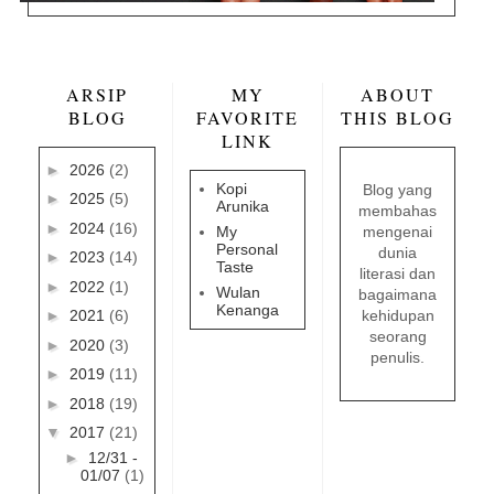
ARSIP
MY
ABOUT
BLOG
FAVORITE
THIS BLOG
LINK
►
2026
(2)
Kopi
Blog yang
►
2025
(5)
Arunika
membahas
►
2024
(16)
mengenai
My
Personal
dunia
►
2023
(14)
Taste
literasi dan
►
2022
(1)
Wulan
bagaimana
Kenanga
kehidupan
►
2021
(6)
seorang
►
2020
(3)
penulis.
►
2019
(11)
►
2018
(19)
▼
2017
(21)
►
12/31 -
01/07
(1)