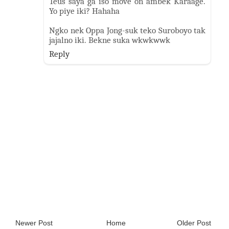
Teus saya ga iso move on ambek Karaage.
Yo piye iki? Hahaha
Ngko nek Oppa Jong-suk teko Suroboyo tak
jajalno iki. Bekne suka wkwkwwk
Reply
Newer Post
Home
Older Post