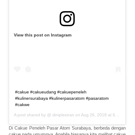
View this post on Instagram
#cakue #cakueudang #cakuepeneleh
#kulinersurabaya #kulinerpasaratom #pasaratom
#cakwe
A post shared by @
diniplesiran
on
Aug 26, 2018 at 6:57am PDT
Di Cakue Peneleh Pasar Atom Surabaya, berbeda dengan
cakue pada umumnya. Apabila biasanya kita melihat cakue