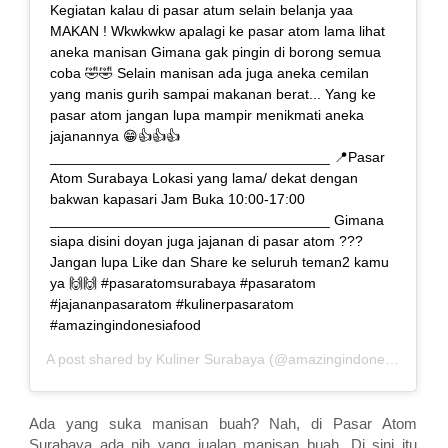
Kegiatan kalau di pasar atum selain belanja yaa
MAKAN ! Wkwkwkw apalagi ke pasar atom lama lihat
aneka manisan Gimana gak pingin di borong semua
coba 🤣🤣 Selain manisan ada juga aneka cemilan
yang manis gurih sampai makanan berat... Yang ke
pasar atom jangan lupa mampir menikmati aneka
jajanannya 😁👍👍👍
___________________________________ 📍Pasar
Atom Surabaya Lokasi yang lama/ dekat dengan
bakwan kapasari Jam Buka 10:00-17:00
___________________________________ Gimana
siapa disini doyan juga jajanan di pasar atom ???
Jangan lupa Like dan Share ke seluruh teman2 kamu
ya 🙌🙌 #pasaratomsurabaya #pasaratom
#jajananpasaratom #kulinerpasaratom
#amazingindonesiafood
A post shared by
Kuliner Surabaya
(@amazingindonesiafood) on
Ada yang suka manisan buah? Nah, di Pasar Atom
Surabaya ada nih yang jualan manisan buah. Di sini itu