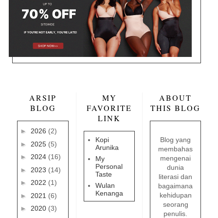
ARSIP
MY
ABOUT
BLOG
FAVORITE
THIS BLOG
LINK
►
2026
(2)
Kopi
Blog yang
►
2025
(5)
Arunika
membahas
►
2024
(16)
mengenai
My
Personal
dunia
►
2023
(14)
Taste
literasi dan
►
2022
(1)
Wulan
bagaimana
Kenanga
kehidupan
►
2021
(6)
seorang
►
2020
(3)
penulis.