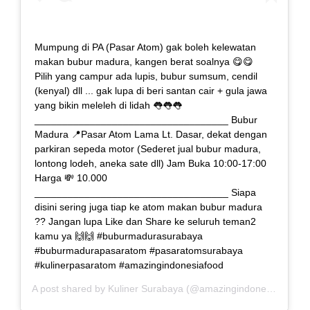
Mumpung di PA (Pasar Atom) gak boleh kelewatan
makan bubur madura, kangen berat soalnya 😋😋
Pilih yang campur ada lupis, bubur sumsum, cendil
(kenyal) dll ... gak lupa di beri santan cair + gula jawa
yang bikin meleleh di lidah 👅👅👅
___________________________________ Bubur
Madura 📍Pasar Atom Lama Lt. Dasar, dekat dengan
parkiran sepeda motor (Sederet jual bubur madura,
lontong lodeh, aneka sate dll) Jam Buka 10:00-17:00
Harga 💸 10.000
___________________________________ Siapa
disini sering juga tiap ke atom makan bubur madura
?? Jangan lupa Like dan Share ke seluruh teman2
kamu ya 🙌🙌 #buburmadurasurabaya
#buburmadurapasaratom #pasaratomsurabaya
#kulinerpasaratom #amazingindonesiafood
A post shared by
Kuliner Surabaya
(@amazingindonesiafood) on